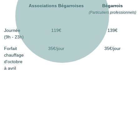
Associations Bégarroises
Bégarrois
(Particuliers professionnels)
Journée
119€
139€
(9h - 23h)
Forfait
35€/jour
35€/jour
chauffage
d'octobre
à avril