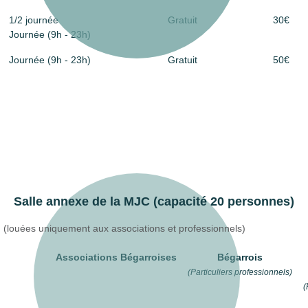
1/2 journée
Gratuit
30€
Journée (9h - 23h)
Journée (9h - 23h)
Gratuit
50€
Salle annexe de la MJC (capacité 20 personnes)
(louées uniquement aux associations et professionnels)
Associations Bégarroises
Bégarrois
(Particuliers professionnels)
(