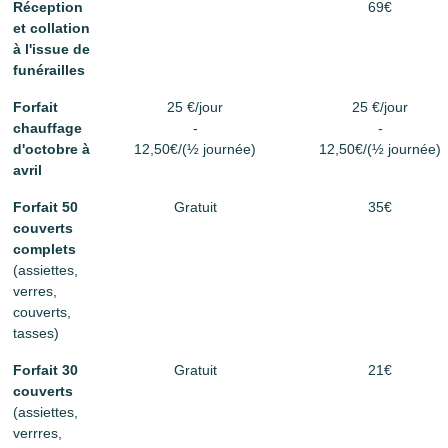
Réception
69€
et collation
à l'issue de
funérailles
Forfait
25 €/jour
25 €/jour
chauffage
-
-
d'octobre à
12,50€/(½ journée)
12,50€/(½ journée)
avril
Forfait 50
Gratuit
35€
couverts
complets
(assiettes,
verres,
couverts,
tasses)
Forfait 30
Gratuit
21€
couverts
(assiettes,
verrres,