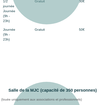
1/2
Gratuit
30€
journée
Journée
(9h -
23h)
Journée
Gratuit
50€
(9h -
23h)
Salle de la MJC (capacité de 350 personnes)
(louée uniquement aux associations et professionnels)