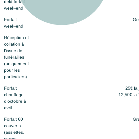
delà forfait
week-end
Forfait
Gra
week-end
Réception et
collation à
l'issue de
funérailles
(uniquement
pour les
particuliers)
Forfait
25€ la
chauffage
12,50€ la 
d'octobre à
avril
Forfait 60
Gra
couverts
(assiettes,
verres,