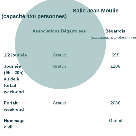
Salle Jean Moulin
(capacité 120 personnes)
Associations Bégarroises
Bégarrois
(particuliers & professionne
1/2 journée
Gratuit
69€
Journée
Gratuit
120€
(9h - 20h)
au delà
forfait
week-end
Forfait
Gratuit
208€
week-end
Hommage
Gratuit
civil